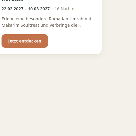
22.02.2027 – 10.03.2027
·
16
Nächte
Erlebe eine besondere Ramadan Umrah mit
Makarim Soultreat und verbringe die
gesegneten Tage des Fastenmonats in Mekka
und Medina. Freue dich auf eine organisierte
Jetzt entdecken
Umra-Reise mit deutschsprachiger
Betreuung, gemeinschaftlichen
Programmpunkten und ausreichend Zeit für
Gebet, Ibada und persönliche Besinnung.