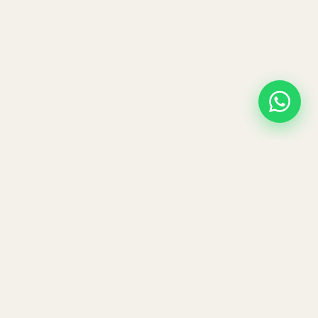
ber
ie