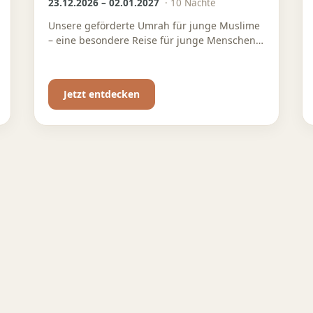
23.12.2026 – 02.01.2027
·
10
Nächte
Unsere geförderte Umrah für junge Muslime
– eine besondere Reise für junge Menschen,
die Spiritualität, Gemeinschaft und Wissen
verbinden möchten
Jetzt entdecken