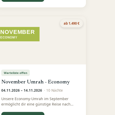
ab 1.490 €
NOVEMBER
ECONOMY
Warteliste offen
November Umrah - Economy
04.11.2026 – 14.11.2026
·
10
Nächte
Unsere Economy-Umrah im September
ermöglicht dir eine günstige Reise nach
Mekka und Medina – gut organisiert und
bewusst preislich reduziert