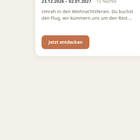
23.12.2026 – 02.01.2027
·
10
Nächte
Umrah in den Weihnachtsferien. Du buchst
den Flug, wir kümmern uns um den Rest.
Intensive Betreuung und professionelle
Kinderbetreuung für eine entspannte
Familien-Umrah
Jetzt entdecken