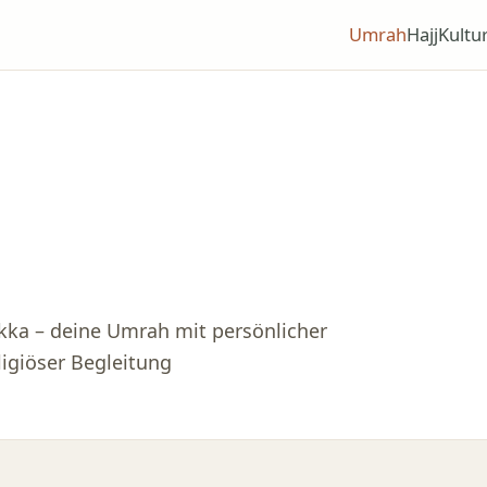
Umrah
Hajj
Kultu
kka – deine Umrah mit persönlicher
ligiöser Begleitung