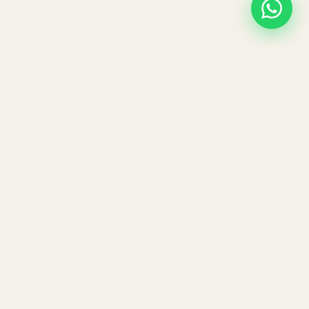
REISEN
Umrah
Makarim Soultreat UG
Hajj
Anton-Hehn-Straße 5, 55246
Kulturreisen
Mainz - Kostheim, Deutschland
Über uns
KONTAKT
INFO
+49 6134 557 9070
Ratgeber
info@makarim.de
Galerie