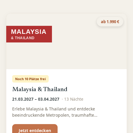
ab 1.990 €
MALAYSIA
& THAILAND
Noch 10 Plätze frei
Malaysia & Thailand
21.03.2027 – 03.04.2027
·
13
Nächte
Erlebe Malaysia & Thailand und entdecke
beeindruckende Metropolen, traumhafte
Landschaften, paradiesische Strände und die
kulturelle Vielfalt. Inklusive Flug, Doppelzimmer und
Jetzt entdecken