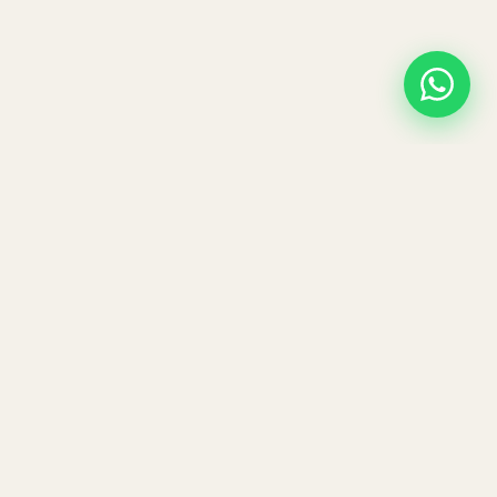
ber
ie
kt